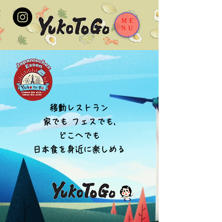
ME
NU
移動レスト
ラン
家でも フェスでも,
どこへでも
​日本食を身近に楽しめる