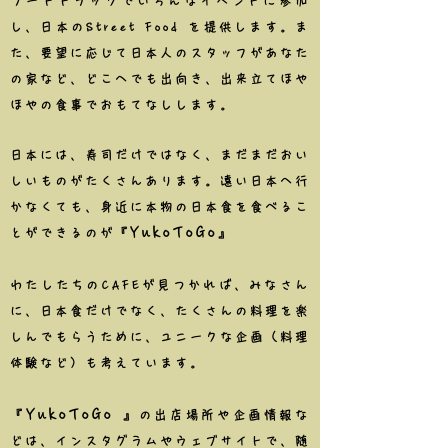
フードトラックでいろんなイベントに参加
し、日本のStreet Food を提供します。ま
た、要望に応じて日本人のスタッフがあなた
の家など、どこへでも出向き、出来立てほや
ほやの食事でおもてなしします。
日本には、寿司だけではなく、まだまだおい
しいものがたくさんあります。遠い日本へ行
かなくても、身近に本物の日本食を食べるこ
YukoToGo
とができるのが『
』
わたしたちの
CAFE
が見つかれば、みなさん
に、日本食だけでなく、たくさんの料理を楽
しんでもらうために、ユニークな企画（料理
体験など）も考えています。
YukoToGo
『
』の出店場所や企画情報な
どは、インスタグラムやウェブサイトで、随