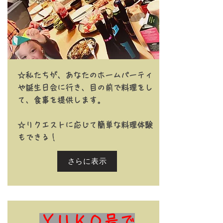
☆私たちが、あなたのホームパーティ
や誕生日会
に
行き、
目の前で料理をし
て、食事を提供します。
​☆リクエストに応じて簡単な料理体験
もできる！
さらに表示
ＹＵＫＯ号で