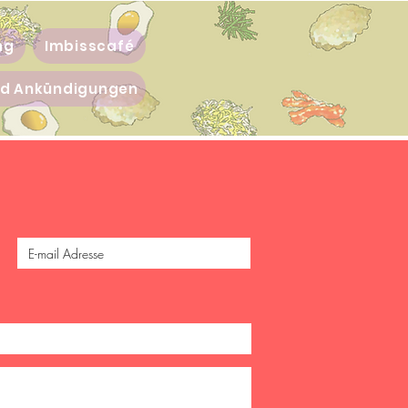
ng
Imbisscafé
nd Ankündigungen