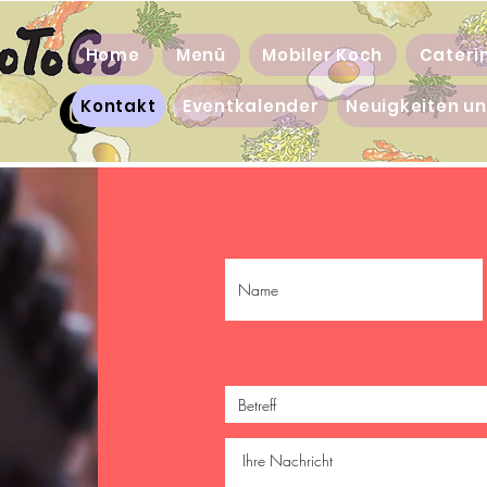
Home
Menü
Mobiler Koch
Cateri
Kontakt
Eventkalender
Neuigkeiten u